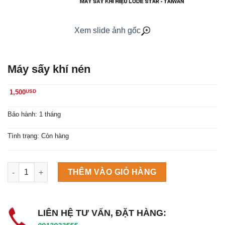
Xem slide ảnh gốc
Máy sấy khí nén
1,500
USD
Bảo hành: 1 tháng
Tình trạng: Còn hàng
Máy làm đá viên Scotsman NW458AS số lượng
THÊM VÀO GIỎ HÀNG
LIÊN HỆ TƯ VẤN, ĐẶT HÀNG: