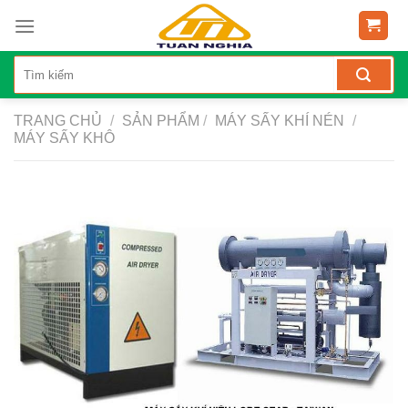
Skip
to
content
TRANG CHỦ
/
SẢN PHẨM
/
MÁY SẤY KHÍ NÉN
/
MÁY SẤY KHÔ